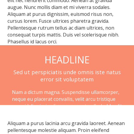
elit nec hendrerit commodo. Aenean at gravida
augue. Nunc mollis diam et mi viverra sodales.
Aliquam at purus dignissim, euismod risus non,
cursus lorem. Fusce ultrices pharetra gravida.
Pellentesque rutrum tellus ac diam ultrices, non
consequat turpis mattis. Duis vel scelerisque nibh.
Phasellus id lacus orci.
HEADLINE
Sed ut perspiciatis unde omnis iste natus
error sit voluptatem
Nam a dictum magna. Suspendisse ullamcorper,
neque eu placerat convallis, velit arcu tristique
eros, id dignissim diam nunc eget nulla. In blandit
libero quis ornare luctus. Aenean at nisl
faucibus, laoreet lacus eget, mattis metus.
Aliquam a purus lacinia arcu gravida laoreet. Aenean
Curabitur faucibus orci id felis volutpat, vel
pellentesque molestie aliquam. Proin eleifend
pretium sem pulvinar.